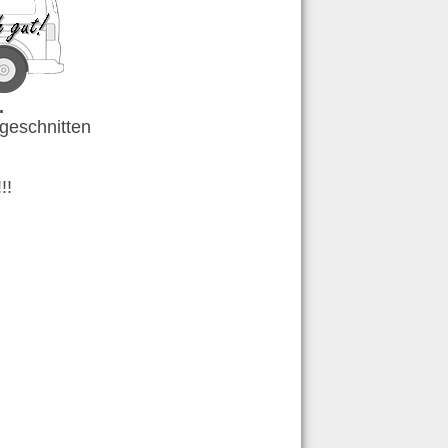
.
ugeschnitten
!!