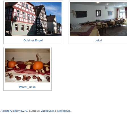
Goldner Engel
Lokal
Winter_Deko
AdmirorGallery 5.2.0
, author/s
Vasiljevski
&
Kekeljevic
.